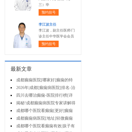
三）毕
预约挂号
李江波主任
李江波，副主任医师/门
诊主任中华医学会会员
预约挂号
最新文章
成都癫痫医院[哪家好]癫痫的特
征是什么?
2026年|成都[癫痫病医院]排名-治
疗儿童癫痫好?
四川去哪治癫痫-医院排行榜[详
细排名]小儿癫痫如何治疗?
揭秘!成都癫痫病医院专家讲解得
癫痫治疗要多少钱?
成都哪个医院看癫痫[更好]癫痫
病人容易有什么心理?
成都癫痫病医院[地址]轻微癫痫
有治疗的必要吗?
成都哪个医院看癫痫有效|孩子有