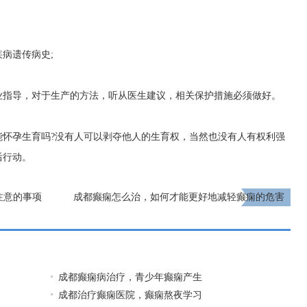
病遗传病史;
业指导，对于生产的方法，听从医生建议，相关保护措施必须做好。
能怀孕生育吗?没有人可以剥夺他人的生育权，当然也没有人有权利强
后行动。
注意的事项
成都癫痫怎么治，如何才能更好地减轻癫痫的危害
呢?
下一页
成都癫痫病治疗，青少年癫痫产生
成都治疗癫痫医院，癫痫熬夜学习