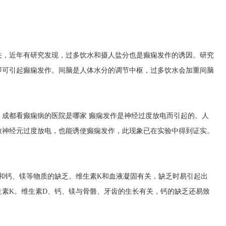
关，近年有研究发现，过多饮水和摄人盐分也是癫痫发作的诱因。研究
即可引起癫痫发作。间脑是人体水分的调节中枢，过多饮水会加重间脑
，
成都看癫痫病的医院是哪家
癫痫发作是神经过度放电而引起的。人
致神经元过度放电，也能诱使癫痫发作，此现象已在实验中得到证实。
和钙、镁等物质的缺乏。维生素K和血液凝固有关，缺乏时易引起出
生素K。维生素D、钙、镁与骨骼、牙齿的生长有关，钙的缺乏还易致