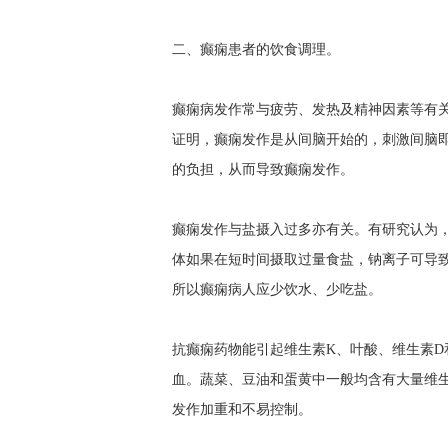
二、癫痫患者的饮食调理。
癫痫病发作常与疲劳、发热及精神因素等有
证明，癫痫发作是从间脑开始的，刺激间脑
的负担，从而导致癫痫发作。
癫痫发作与盐摄入过多亦有关。有研究认为
体如果在短时间摄取过量食盐，钠离子可导
所以癫痫病人应少饮水、少吃盐。
抗癫痫药物能引起维生素K、叶酸、维生素D
血。蔬菜、豆油和蛋黄中一般均含有大量维
发作加重和不易控制。