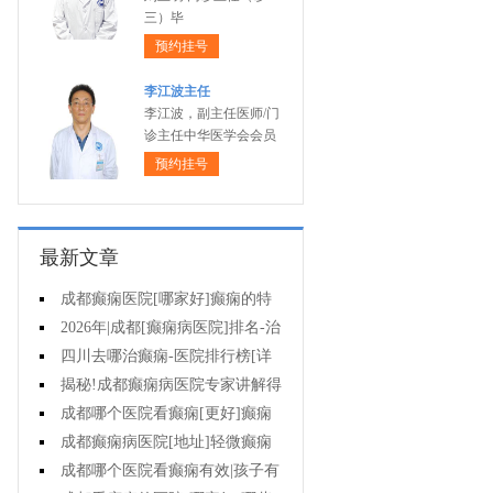
三）毕
预约挂号
李江波主任
李江波，副主任医师/门
诊主任中华医学会会员
预约挂号
最新文章
成都癫痫医院[哪家好]癫痫的特
征是什么?
2026年|成都[癫痫病医院]排名-治
疗儿童癫痫好?
四川去哪治癫痫-医院排行榜[详
细排名]小儿癫痫如何治疗?
揭秘!成都癫痫病医院专家讲解得
癫痫治疗要多少钱?
成都哪个医院看癫痫[更好]癫痫
病人容易有什么心理?
成都癫痫病医院[地址]轻微癫痫
有治疗的必要吗?
成都哪个医院看癫痫有效|孩子有