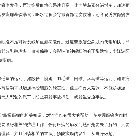
发癫痫发作，而过饱后血糖会迅速升高，体内胰岛素分泌增多，加速葡
诱发癫痫暴饮暴食，喝水过多会导致胃部过度收缩，还容易诱发癫痫发
睡眠性不足可诱发或加重癫痫发作。过度劳累使全身肌肉代谢加快，导
脑部分乳酸增多，血液偏酸，会影响脑神经细胞的正常活动，
李江波医
发癫痫。
加适量的运动，如散步、慢跑、羽毛球、网球、乒乓球等运动，如果病
体育运动可以增加神经细胞的稳定性。但是不要太紧张，不能参加游
骑无人驾驶的汽车，防止突发事故摔伤，或发生交通事故。
者?掌握癫痫的相关知识，对治疗也有很大的帮助，在发现癫痫发作时
也要做好相关的护理工作。任何疾病的病发问题都是要去了解的，只要
地理解，并且阅读相关的常识，预防癫痫的发生，从自身做起。