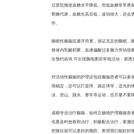
过度饥饿使血糖水平降低，而低血糖常常诱
萄糖代谢，血糖先高后低，波动很大，还会
作。
睡眠性癫痫应避开劳累，保证充足的睡眠，
致体内乳酸积聚，血液偏酸过多脑力劳动使
生预约咨询
可出现脑电图异常电活动，易诱
对活动性癫痫的护理还包括癫痫患者可以参
情稳定，还可以打篮球、踢足球等，适当的
泳、登山、跳水、赛车等运动，也尽量不要
成都专业治疗癫痫，如何正确地护理癫痫患
也要及时抢救和治疗，积极配合治疗，家属
把握住就可以更好的预防。希望我们能好好