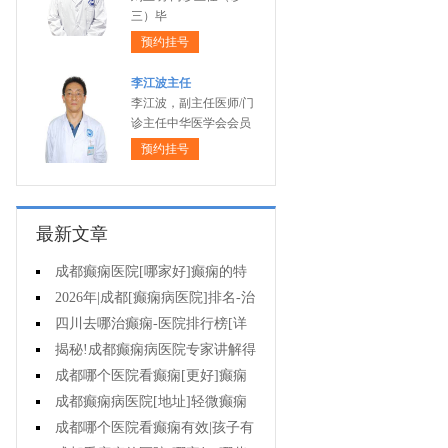
三）毕
预约挂号
李江波主任
李江波，副主任医师/门
诊主任中华医学会会员
预约挂号
最新文章
成都癫痫医院[哪家好]癫痫的特
征是什么?
2026年|成都[癫痫病医院]排名-治
疗儿童癫痫好?
四川去哪治癫痫-医院排行榜[详
细排名]小儿癫痫如何治疗?
揭秘!成都癫痫病医院专家讲解得
癫痫治疗要多少钱?
成都哪个医院看癫痫[更好]癫痫
病人容易有什么心理?
成都癫痫病医院[地址]轻微癫痫
有治疗的必要吗?
成都哪个医院看癫痫有效|孩子有