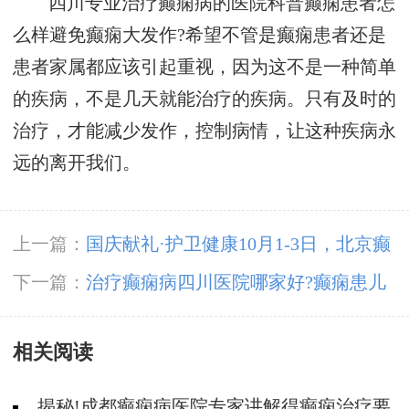
四川专业治疗癫痫病的医院科普癫痫患者怎
么样避免癫痫大发作?希望不管是癫痫患者还是
患者家属都应该引起重视，因为这不是一种简单
的疾病，不是几天就能治疗的疾病。只有及时的
治疗，才能减少发作，控制病情，让这种疾病永
远的离开我们。
上一篇：
国庆献礼·护卫健康10月1-3日，北京癫
痫专家亲临神康免费会诊，还有免费专项检查和
下一篇：
治疗癫痫病四川医院哪家好?癫痫患儿
超万元援助，速约!
怎样饮食好?
相关阅读
揭秘!成都癫痫病医院专家讲解得癫痫治疗要