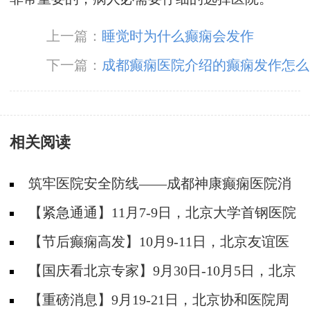
上一篇：
睡觉时为什么癫痫会发作
下一篇：
成都癫痫医院介绍的癫痫发作怎么
办
相关阅读
筑牢医院安全防线——成都神康癫痫医院消
防安全培训纪实
【紧急通通】11月7-9日，北京大学首钢医院
神经内科胡颖教授亲临成都会诊，破解癫痫疑难
【节后癫痫高发】10月9-11日，北京友谊医
院陈葵博士免费会诊+治疗援助，破解癫痫难
【国庆看北京专家】9月30日-10月5日，北京
题！
天坛&首钢医院两大专家蓉城亲诊+癫痫大额救
【重磅消息】9月19-21日，北京协和医院周