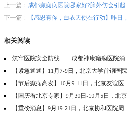
上一篇：
成都癫痫病医院哪家好?脑外伤会引起
癫痫吗?
下一篇：
【感恩有你，白衣天使在行动】昨日，
成都神康癫痫医院开展国际护士节户外团建
相关阅读
筑牢医院安全防线——成都神康癫痫医院消
防安全培训纪实
【紧急通通】11月7-9日，北京大学首钢医院
神经内科胡颖教授亲临成都会诊，破解癫痫疑难
【节后癫痫高发】10月9-11日，北京友谊医
院陈葵博士免费会诊+治疗援助，破解癫痫难
【国庆看北京专家】9月30日-10月5日，北京
题！
天坛&首钢医院两大专家蓉城亲诊+癫痫大额救
【重磅消息】9月19-21日，北京协和医院周
助，速约！
祥琴教授成都领衔会诊，共筑全年龄段抗癫防