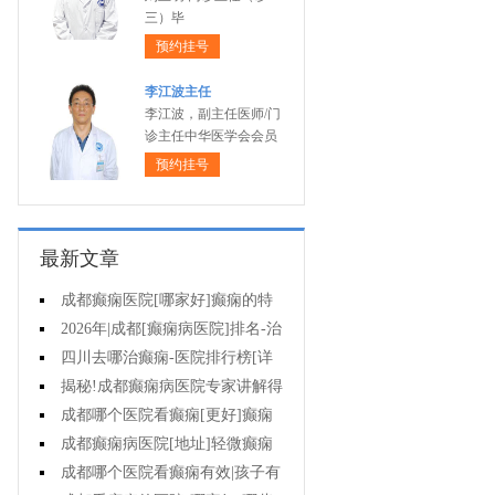
三）毕
预约挂号
李江波主任
李江波，副主任医师/门
诊主任中华医学会会员
预约挂号
最新文章
成都癫痫医院[哪家好]癫痫的特
征是什么?
2026年|成都[癫痫病医院]排名-治
疗儿童癫痫好?
四川去哪治癫痫-医院排行榜[详
细排名]小儿癫痫如何治疗?
揭秘!成都癫痫病医院专家讲解得
癫痫治疗要多少钱?
成都哪个医院看癫痫[更好]癫痫
病人容易有什么心理?
成都癫痫病医院[地址]轻微癫痫
有治疗的必要吗?
成都哪个医院看癫痫有效|孩子有