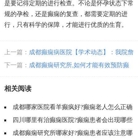
是要记得定期的进行检查。不论是怀孕状态下常
规的孕检，还是癫痫的复查，都需要定期的进
行，只有科学的保障，才能进行优质的生育。
上一篇：
成都癫痫病医院【学术动态】：我院詹
伟华院长和豆晓峰主任癫痫病研究报告荣登国际
下一篇：
成都癫痫研究所,如何才能有效预防癫
医学杂志
痫发作?
相关阅读
成都哪家医院看羊癫疯好?癫痫老人怎么正确
护理?
四川哪里有治癫痫医院?癫痫患者会出现哪些
常见的心理疾病?
成都癫痫研究所哪家好?癫痫患者应该注意哪