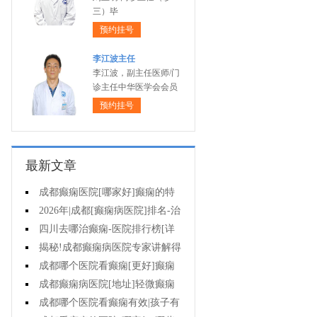
三）毕
预约挂号
李江波主任
李江波，副主任医师/门
诊主任中华医学会会员
预约挂号
最新文章
成都癫痫医院[哪家好]癫痫的特
征是什么?
2026年|成都[癫痫病医院]排名-治
疗儿童癫痫好?
四川去哪治癫痫-医院排行榜[详
细排名]小儿癫痫如何治疗?
揭秘!成都癫痫病医院专家讲解得
癫痫治疗要多少钱?
成都哪个医院看癫痫[更好]癫痫
病人容易有什么心理?
成都癫痫病医院[地址]轻微癫痫
有治疗的必要吗?
成都哪个医院看癫痫有效|孩子有