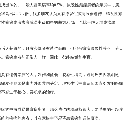
成遗传的。一般人群患病率约0.5%。原发性癫痫患者的亲属中，患
率高出4～7.2倍，很多朋友认为只有原发性癫痫病会遗传，继发性癫
性癫痫患者家庭成员中该病患病率为2.5%，也比一般人群患病率
是后天获得的，只有少部分有遗传倾向，但部分癫痫遗传性并不十分肯
传。癫痫患者与正常人一样，因此，都能结婚和生育。
明具有遗传素质的人，发作阈值低，易感性增高，遇到外界因素刺激
癫痫发作原因是由内外因共同决定。现实生活中由遗传因素引发的癫痫
者不必过于担心，要积极的治疗。
果家族中有成员是癫痫患者，那么遗传的概率就很大，要特别的引起注
系统的疾病的患者，其在家族中容易罹患癫痫和遗传癫痫。