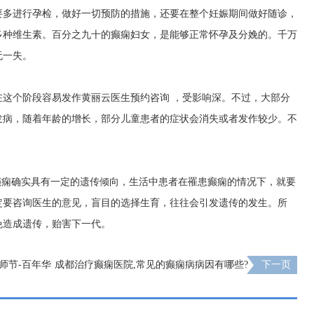
要多进行孕检，做好一切预防的措施，还要在整个妊娠期间做好随诊，
多种维生素。百分之九十的癫痫妇女，是能够正常怀孕及分娩的。千万
无一失。
在这个阶段容易发作
黄丽云医生预约咨询
，受影响深。不过，大部分
发病，随着年龄的增长，部分儿童患者的症状会消失或者发作较少。不
癫痫确实具有一定的遗传倾向，生活中患者在罹患癫痫的情况下，就要
定要咨询医生的意见，盲目的选择生育，往往会引发遗传的发生。所
免造成遗传，贻害下一代。
师节-百年华
成都治疗癫痫医院,常见的癫痫病病因有哪些?
下一页