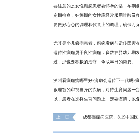
要注意的是女性癫痫患者要怀孕的话，孕期
定期检查，妊娠期的女性应经常服用叶酸及
要做好心态的调理和饮食上的调理，确保万
尤其是小儿癫痫患者，癫痫发病与遗传因素
遗传性癫痫属于良性癫痫，多数在婴幼儿期
过，那也要积极的治疗，争取早日的康复。
泸州看癫痫病哪里好?痫病会遗传下一代吗?
很理智的审视自身的疾病，对待生育问题一
以，患者在选择生育问题上一定要谨慎，以
上一页
「成都癫痫病医院」8.19中国医
诞同筑梦·医者担当践初心，致敬最美医者