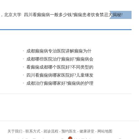
日，北京大学
四川看癫痫病一般多少钱?癫痫患者饮食禁忌大揭秘!
诊，莫错过!
下一页
成都癫痫病专治医院讲解癫痫为什
成都哪些医院治疗癫痫好?癫痫病会
看癫痫成都哪个医院好?不同类型的
四川看癫痫病哪家医院好?儿童继发
成都治疗癫痫哪家好?癫痫病的护理
关于我们
-
联系方式
-
就诊流程
-
预约医生
-
健康讲堂
-
网站地图