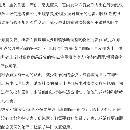
造成严重的伤害，产伤、婴儿窒息、宫内发育不良及颅内出血等为比较
厥可致使患者神经元出现缺失,心理疾病对孩子的心灵和性格造成很
需要多与孩子加强沟通交流，减少患儿因癫痫病带来的不适感和压力，
止癫痫反复。继发性癫痫病人要明确诊断调整药物控制发作,就是在癫
因,逐步调整药物的种类、剂量和治疗方法,直至癫痫不再发作为止。确
基础上,针对癫痫病易反复的特点,注重癫痫病人的整体调理,增强癫痫
期疗效可靠。
们对该顽疾有一定的认识，减少对该病的恐惧，成都癫痫医院在哪里
的。减少心理压力。消除社会的偏见让他们减少对疾病治疗的抵触，积
子进行关心和爱护，多陪他们进行各种适当活动，使他们的精神和情绪
入到社会。
童继发性癫痫病?家长不仅要关注儿童癫痫患者治疗，除此之外，还需
，没有较好的控制力，所以家长们需要做好监督，让患儿的治疗更加顺
极配合疾病的治疗，让孩子早日恢复健康。