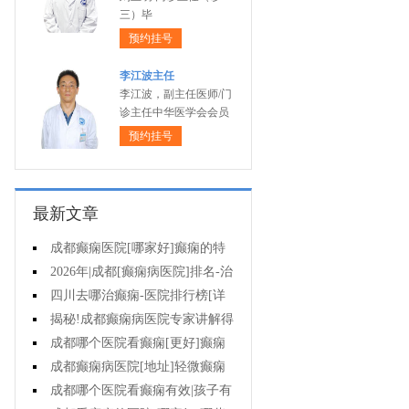
三）毕
预约挂号
李江波主任
李江波，副主任医师/门
诊主任中华医学会会员
预约挂号
最新文章
成都癫痫医院[哪家好]癫痫的特
征是什么?
2026年|成都[癫痫病医院]排名-治
疗儿童癫痫好?
四川去哪治癫痫-医院排行榜[详
细排名]小儿癫痫如何治疗?
揭秘!成都癫痫病医院专家讲解得
癫痫治疗要多少钱?
成都哪个医院看癫痫[更好]癫痫
病人容易有什么心理?
成都癫痫病医院[地址]轻微癫痫
有治疗的必要吗?
成都哪个医院看癫痫有效|孩子有