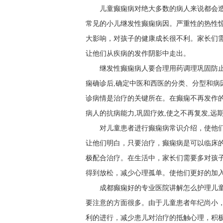
儿童癫痫病对绝大多数的病人来说都会
常见的小儿继发性癫痫病因。严重性的热性惊
大影响，对孩子的健康成长很不利。家长们
让他们从疾病的发作阴影中走出。
继发性癫痫病人要合理用药调理巩固防
痫确诊后,确定中医和西医的分类、分型和病
诊病情是治疗的关键所在。在癫痫不再发作的
病人的抗病能力,巩固疗效,使之不再复发,远
对儿童患者进行癫痫病常识介绍，使他
让他们明白，只要治疗，癫痫病是可以临床
极配合治疗。在生活中，家长们需要多对孩
得到放松，减少心理孤单。使他们更好的加
成都癫痫好的专业医院讲解怎么护理儿
要注意的方面很多。由于儿童患者年纪尚小
利的进行，减少患儿对治疗的抵触心理，积