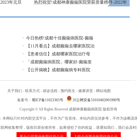
023年元旦
热烈祝贺!成都神康癫痫医院荣获质量榜样-2022年
度传媒大奖「十佳金口碑医院」
下一页
今日热榜!成都十佳癫痫病医院-癫痫
【11月看点】成都癫痫去哪家医院治
【患者信任】成都哪家医院治疗母
「成都癫痫病医院」哪家好-癫痫发
【公开揭晓】成都癫痫病专科医院
关于我们
-
联系方式
-
就诊流程
-
预约医生
-
健康讲堂
-
网站地图
备案号：
蜀ICP备11023365号
川公网安备51010402001990号
Copyright © All Rights Reserved 成都神康癫痫病医院 版权所有
：本网站只针对内部交流平台，不作为广告宣传。本站内容仅供参考，不作为诊断及
互联网收集整理，版权归原创者所有，如果侵犯了你的权益，请通知我们，我们会及时
平台公司营业执照信息公示
入驻企业营业执照信息公示