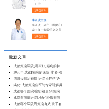
三）毕
预约挂号
李江波主任
李江波，副主任医师/门
诊主任中华医学会会员
预约挂号
最新文章
成都癫痫医院[哪家好]癫痫的特
征是什么?
2026年|成都[癫痫病医院]排名-治
疗儿童癫痫好?
四川去哪治癫痫-医院排行榜[详
细排名]小儿癫痫如何治疗?
揭秘!成都癫痫病医院专家讲解得
癫痫治疗要多少钱?
成都哪个医院看癫痫[更好]癫痫
病人容易有什么心理?
成都癫痫病医院[地址]轻微癫痫
有治疗的必要吗?
成都哪个医院看癫痫有效|孩子有