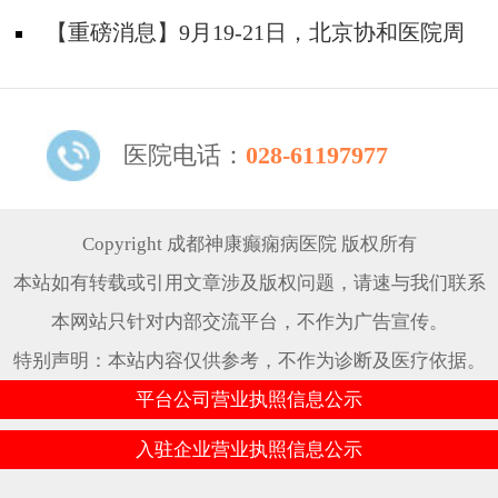
题！
天坛&首钢医院两大专家蓉城亲诊+癫痫大额救
【重磅消息】9月19-21日，北京协和医院周
助，速约！
祥琴教授成都领衔会诊，共筑全年龄段抗癫防
线！
医院电话：
028-61197977
Copyright 成都神康癫痫病医院 版权所有
本站如有转载或引用文章涉及版权问题，请速与我们联系
本网站只针对内部交流平台，不作为广告宣传。
特别声明：本站内容仅供参考，不作为诊断及医疗依据。
平台公司营业执照信息公示
入驻企业营业执照信息公示