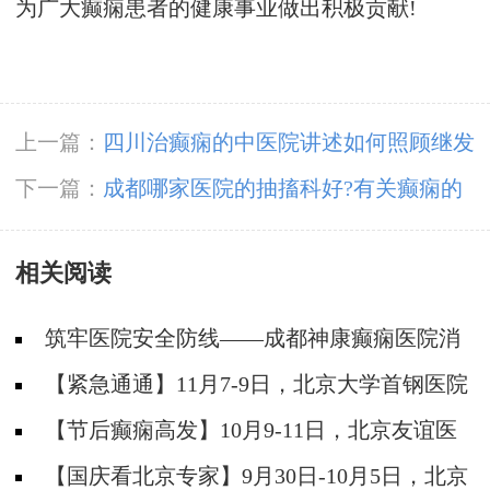
为广大癫痫患者的健康事业做出积极贡献!
上一篇：
四川治癫痫的中医院讲述如何照顾继发
性儿童癫痫患者?
下一篇：
成都哪家医院的抽搐科好?有关癫痫的
误区知多少?
相关阅读
筑牢医院安全防线——成都神康癫痫医院消
防安全培训纪实
【紧急通通】11月7-9日，北京大学首钢医院
神经内科胡颖教授亲临成都会诊，破解癫痫疑难
【节后癫痫高发】10月9-11日，北京友谊医
院陈葵博士免费会诊+治疗援助，破解癫痫难
【国庆看北京专家】9月30日-10月5日，北京