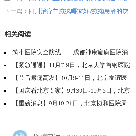
些呢?
下一篇：
四川治疗羊癫疯哪家好?癫痫患者的饮
食禁忌有哪些?
相关阅读
筑牢医院安全防线——成都神康癫痫医院消
防安全培训纪实
【紧急通通】11月7-9日，北京大学首钢医院
神经内科胡颖教授亲临成都会诊，破解癫痫疑难
【节后癫痫高发】10月9-11日，北京友谊医
院陈葵博士免费会诊+治疗援助，破解癫痫难
【国庆看北京专家】9月30日-10月5日，北京
题！
天坛&首钢医院两大专家蓉城亲诊+癫痫大额救
【重磅消息】9月19-21日，北京协和医院周
助，速约！
祥琴教授成都领衔会诊，共筑全年龄段抗癫防
线！