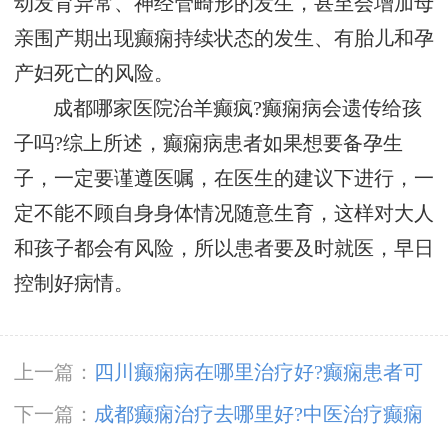
动发育异常、神经管畸形的发生，甚至会增加母
亲围产期出现癫痫持续状态的发生、有胎儿和孕
产妇死亡的风险。
成都哪家医院治羊癫疯?癫痫病会遗传给孩
子吗?综上所述，癫痫病患者如果想要备孕生
子，一定要谨遵医嘱，在医生的建议下进行，一
定不能不顾自身身体情况随意生育，这样对大人
和孩子都会有风险，所以患者要及时就医，早日
控制好病情。
上一篇：
四川癫痫病在哪里治疗好?癫痫患者可
以吃辛辣的食物吗?
下一篇：
成都癫痫治疗去哪里好?中医治疗癫痫