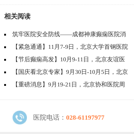
相关阅读
筑牢医院安全防线——成都神康癫痫医院消
防安全培训纪实
【紧急通通】11月7-9日，北京大学首钢医院
神经内科胡颖教授亲临成都会诊，破解癫痫疑难
【节后癫痫高发】10月9-11日，北京友谊医
院陈葵博士免费会诊+治疗援助，破解癫痫难
【国庆看北京专家】9月30日-10月5日，北京
题！
天坛&首钢医院两大专家蓉城亲诊+癫痫大额救
【重磅消息】9月19-21日，北京协和医院周
助，速约！
祥琴教授成都领衔会诊，共筑全年龄段抗癫防
线！
医院电话：
028-61197977