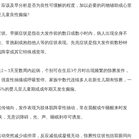
，应该及早分析是否为良性可缓解的程度，加以必要的药物辅助或心里
儿童良性癫痫?
症状。早驱症状是指在大发作前的数日或数小时内，病人出现全身不
佳、常挑剔或抱怨他人等的症状表现。先兆症状是指大发作前数秒钟
肌阵挛或其它特殊感觉等。
2～3天至数周内起病，个别可在生后3个月时出现频繁的惊厥发作，
、强直性抽搐或呼吸暂停。家族中数代连续多人在新生儿期有惊厥，一
15%的婴儿至儿童期或成年期又发生癫痫。
遗传倾向，发作表现为肢体肌阵挛性抽动，常在晨醒或午睡醒来时发
失，无意识障碍，光、声、睡眠剥夺可诱发。
运动突然减少或停滞，反应减低或凝视无动，惊厥性症状包括双眼同向