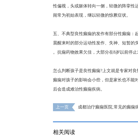
性偏视，头或躯体转向一侧，轻微的阵挛性
闹常为初始表现，继以轻微的惊厥症状。
五、不典型良性癫痫的发作有部分性癫痫：起
晨醒来时的部分运动性发作、失神、短暂的
。抗痫药物效果欠佳，大部分在8岁以前停止
怎么判断孩子是良性癫痫?上文就是专家对
癫痫对孩子的影响会小些，但是家长也不能
后会造成难治性癫痫疾病。
上一页
成都治疗癫痫医院,常见的癫痫
些?
相关阅读