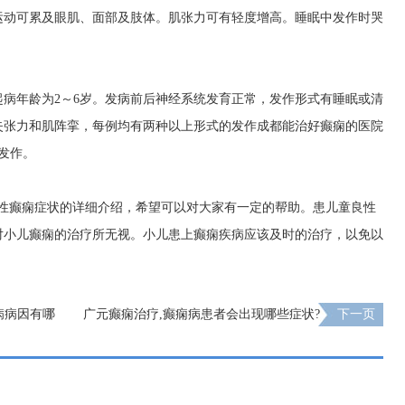
运动可累及眼肌、面部及肢体。肌张力可有轻度增高。睡眠中发作时哭
病年龄为2～6岁。发病前后神经系统发育正常，发作形式有睡眠或清
失张力和肌阵挛，每例均有两种以上形式的发作
成都能治好癫痫的医院
发作。
良性癫痫症状的详细介绍，希望可以对大家有一定的帮助。患儿童良性
对小儿癫痫的治疗所无视。小儿患上癫痫疾病应该及时的治疗，以免以
病病因有哪
广元癫痫治疗,癫痫病患者会出现哪些症状?
下一页