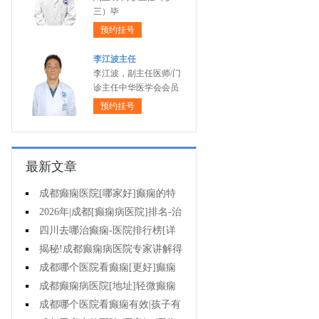
三）毕
预约挂号
李江波主任
李江波，副主任医师/门
诊主任中华医学会会员
预约挂号
最新文章
成都癫痫医院[哪家好]癫痫的特
征是什么?
2026年|成都[癫痫病医院]排名-治
疗儿童癫痫好?
四川去哪治癫痫-医院排行榜[详
细排名]小儿癫痫如何治疗?
揭秘!成都癫痫病医院专家讲解得
癫痫治疗要多少钱?
成都哪个医院看癫痫[更好]癫痫
病人容易有什么心理?
成都癫痫病医院[地址]轻微癫痫
有治疗的必要吗?
成都哪个医院看癫痫有效|孩子有