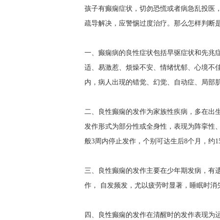
孩子有癫痫症状，切勿恐慌或者病急乱投医
疏导解决，应警惕过度治疗。那么怎样判断是
一、癫痫病的良性症状包括早驱症状和先兆
适、易激惹、烦燥不安、情绪忧郁、心境不
内，病人出现的错觉、幻觉、自动症、局部
二、良性癫痫的发作为家族性疾病，多在出生
发作形式为部分性或全身性，表现为阵挛性
般3周内停止发作，个别可达生后8个月，约
三、良性癫痫的发作主要在少年期发病，有
作， 自发频发，尤以疲劳时显著，睡眠时消
四、良性癫痫的发作在清醒时的发作表现为